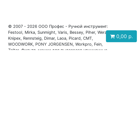
© 2007 - 2026 ООО Профес - Ручной инструмент:
Festool, Mirka, Sunmight, Varis, Bessey, Piher, Wera,
0,00
р.
Knipex, Rennsteig, Dimar, Laoa, Picard, CMT,
WOODWORK, PONY JORGENSEN, Workpro, Fein,
Zaltar, Фильтр-мешки для пылесосов улучшенные
(Россия), FORMEL
Телефоны: +7 (931) 630-60-88, +7 (911) 917-27-12,
+7 (911) 199-12-07